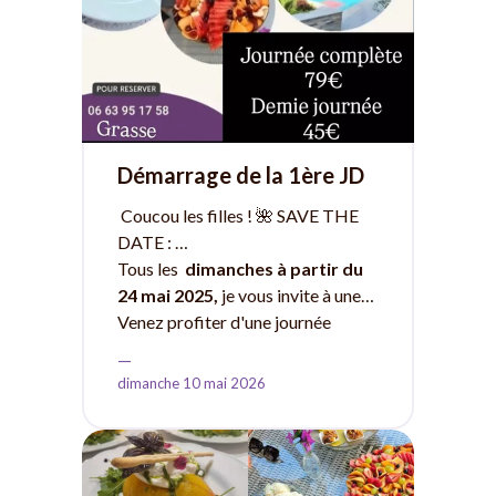
la priorité.
Pour connaitre les conditions
générales, et avoir plus
d'informations, n'hésitez pas à
nous écrire.
Réservation en ligne sur le site
internet
Démarrage de la 1ère JD
de la saison 2026 sera le
À très vite, Les Gourmets.
Coucou les filles ! 🌺 SAVE THE
dimanche 24 mai
DATE :
Tous les
dimanches à partir du
24 mai 2025,
je vous invite à une
Journée Détente - Table
Venez profiter d'une journée
d'hôtes
relaxante et gourmande,
—
concoctée avec amour et passion.
Au programme :
dimanche 10 mai 2026
Entre copines, ou entre famille
Délices Gourmands :
Je vous
mixte (enfants non autorisés)
prépare des plats raffinés et
savoureux, parfaits pour une
journée de détente. Des amuse-