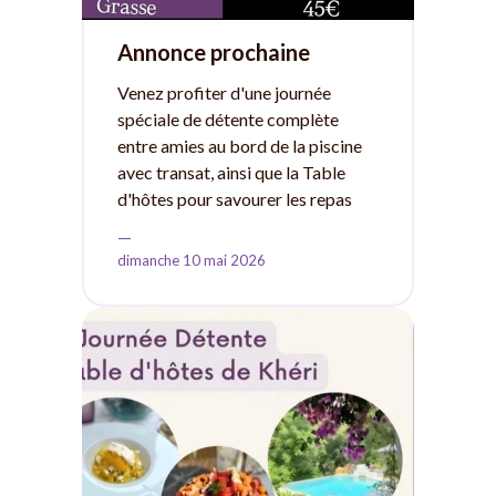
Annonce prochaine
journée spéciale détente
Venez profiter d'une journée
et table d'hôtes Tous les
spéciale de détente complète
entre amies au bord de la piscine
dimanches de l'ete 2026
avec transat, ainsi que la Table
d'hôtes pour savourer les repas
concoctés par la Cheffe Khéri,
—
pour ravir vos papilles.
dimanche 10 mai 2026
Interventions de certains
prestataires, comme yoge,
massage, nathuropathe, etc selon
disponibilités.
Offre réservée aux groupes de
femmes, aux groupes mixtes d'une
même famille, avec un minimum de
10 personnes.
Les enfants, ne sont pas autorisés
car le
bien être et la détente sont